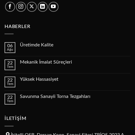
HABERLER
Üretimde Kalite
06
Ağu
Yorum
yok
Üretimde
Mekanik İmalat Süreçleri
22
Kalite
Tem
Yorum
yok
Mekanik
Yüksek Hassasiyet
22
İmalat
Tem
Süreçleri
Yorum
yok
Yüksek
Savunma Sanayii Torna Tezgahları
22
Hassasiyet
Tem
Yorum
yok
Savunma
Sanayii
İLETİŞİM
Torna
Tezgahları
İkitelli OSB. Dersan Koop. Sanayi Sitesi TRİOS 2023 A