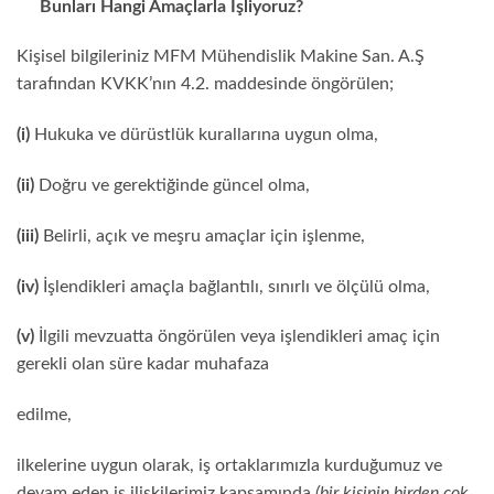
Bunları Hangi Amaçlarla İşliyoruz?
Kişisel bilgileriniz MFM Mühendislik Makine San. A.Ş
tarafından KVKK’nın 4.2. maddesinde öngörülen;
(i)
Hukuka ve dürüstlük kurallarına uygun olma,
(ii)
Doğru ve gerektiğinde güncel olma,
(iii)
Belirli, açık ve meşru amaçlar için işlenme,
(iv)
İşlendikleri amaçla bağlantılı, sınırlı ve ölçülü olma,
(v)
İlgili mevzuatta öngörülen veya işlendikleri amaç için
gerekli olan süre kadar muhafaza
edilme,
ilkelerine uygun olarak, iş ortaklarımızla kurduğumuz ve
devam eden iş ilişkilerimiz kapsamında
(bir kişinin birden çok