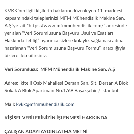
KVKK’nın ilgili kişilerin haklarını düzenleyen 11. maddesi
kapsamındaki taleplerinizi MFM Mühendislik Makine San.
A.Ş.’ye ait “https://www.mfmmuhendislik.com/” adresinde
yer alan “Veri Sorumlusuna Başvuru Usul ve Esasları
Hakkında Tebliğ” uyarınca sizlere kolaylık sağlaması adına
hazırlanan “Veri Sorumlusuna Başvuru Formu” aracılığıyla
bizlere iletebilirsiniz.
Veri Sorumlusu:
MFM Mühendislik Makine San. A.Ş
Adres:
İkitelli Osb Mahallesi Dersan San. Sit. Dersan A Blok
Sokak A Blok Apartmanı No:1/69 Başakşehir / İstanbul
Mail:
kvkk@mfmmühendislik.com
KİŞİSEL VERİLERİNİZİN İŞLENMESİ HAKKINDA
ÇALIŞAN ADAYI AYDINLATMA METNİ