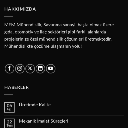
HAKKIMIZDA
MFM Mühendislik, Savunma sanayii başta olmak üzere
gıda, otomotiv ve ilaç sektörleri gibi farklı alanlarda
projelerinize özel mühendislik çözümleri üretmektedir.
Mühendislikte çözüme ulaşmanın yolu!
HABERLER
Üretimde Kalite
06
Ağu
Yorum
yok
Üretimde
Mekanik İmalat Süreçleri
22
Kalite
Tem
Yorum