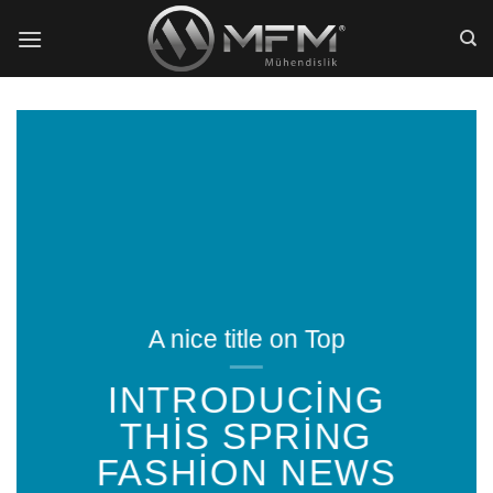
İçeriğe
atla
A nice title on Top
INTRODUCING
THIS SPRING
FASHION NEWS