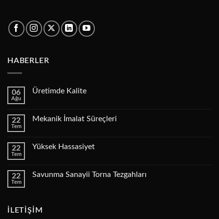
HABERLER
Üretimde Kalite
06
Ağu
Yorum
yok
Üretimde
Mekanik İmalat Süreçleri
22
Kalite
Tem
Yorum
yok
Mekanik
Yüksek Hassasiyet
22
İmalat
Tem
Süreçleri
Yorum
yok
Yüksek
Savunma Sanayii Torna Tezgahları
22
Hassasiyet
Tem
Yorum
yok
Savunma
Sanayii
İLETİŞİM
Torna
Tezgahları