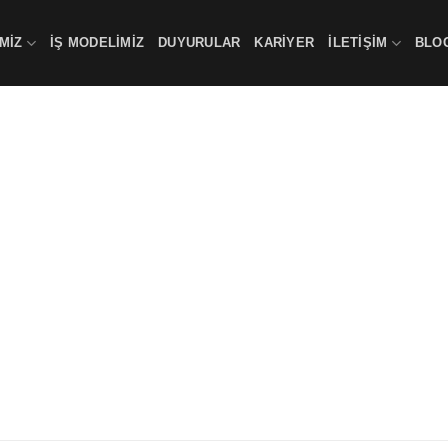
MİZ
İŞ MODELIMIZ
DUYURULAR
KARİYER
İLETİŞİM
BLO