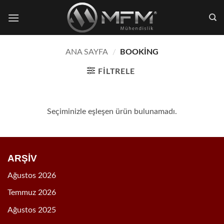
İçeriğe
atla
ANA SAYFA
/
BOOKING
FILTRELE
Seçiminizle eşleşen ürün bulunamadı.
ARŞİV
Ağustos 2026
Temmuz 2026
Ağustos 2025