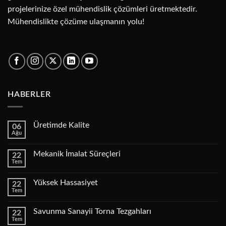
projelerinize özel mühendislik çözümleri üretmektedir.
Mühendislikte çözüme ulaşmanın yolu!
HABERLER
Üretimde Kalite
06
Ağu
Yorum
yok
Üretimde
Mekanik İmalat Süreçleri
22
Kalite
Tem
Yorum
yok
Mekanik
Yüksek Hassasiyet
22
İmalat
Tem
Süreçleri
Yorum
yok
Yüksek
Savunma Sanayii Torna Tezgahları
22
Hassasiyet
Tem
Yorum