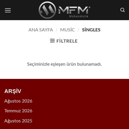
İçeriğe
atla
ANA SAYFA
/
MUSIC
/
SINGLES
FILTRELE
Seçiminizle eşleşen ürün bulunamadı.
ARŞİV
Ağustos 2026
Temmuz 2026
Ağustos 2025