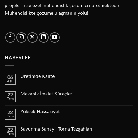
projelerinize özel mühendislik çözümleri üretmektedir.
Mühendislikte çözüme ulaşmanın yolu!
HABERLER
Üretimde Kalite
06
Ağu
Yorum
yok
Üretimde
Mekanik İmalat Süreçleri
22
Kalite
Tem
Yorum
yok
Mekanik
Yüksek Hassasiyet
22
İmalat
Tem
Süreçleri
Yorum
yok
Yüksek
Savunma Sanayii Torna Tezgahları
22
Hassasiyet
Tem
Yorum